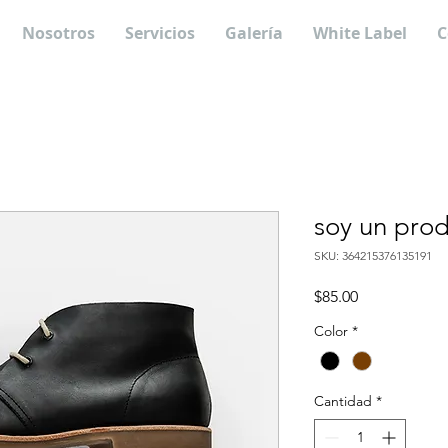
Nosotros
Servicios
Galería
White Label
C
soy un pro
SKU: 364215376135191
Precio
$85.00
Color
*
Cantidad
*